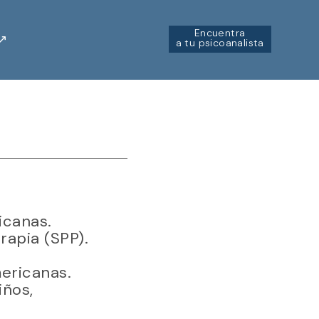
Encuentra
↗︎
a tu psicoanalista
icanas.
rapia (SPP).
ericanas.
iños,