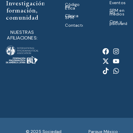
Investigación,
Eventos
Código
de
Ética
formación,
SPM en
los
medios
comunidad
Clínica
SPM
Cine y
psicoanálisi
Contacto
NUESTRAS
AFILIACIONES:
© 2025 Sociedad
Parque México ·