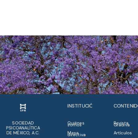
INSTITUCIÓN
CONTENI
SOCIEDAD
Quiénes
Revista
somos
Gradiva
PSICOANALÍTICA
DE MÉXICO, A.C.
Mesa
Artículos
directiva